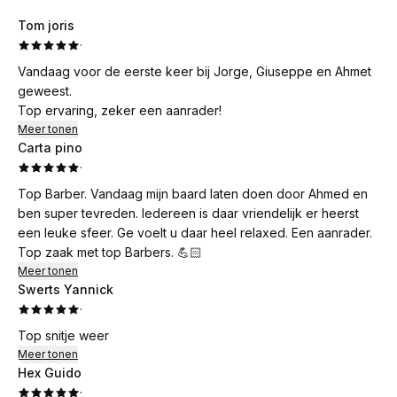
Tom joris
·
Vandaag voor de eerste keer bij Jorge, Giuseppe en Ahmet
geweest.
Top ervaring, zeker een aanrader!
Meer tonen
Carta pino
·
Top Barber. Vandaag mijn baard laten doen door Ahmed en
ben super tevreden. Iedereen is daar vriendelijk er heerst
een leuke sfeer. Ge voelt u daar heel relaxed. Een aanrader.
Top zaak met top Barbers. 💪🏻
Meer tonen
Swerts Yannick
·
Top snitje weer
Meer tonen
Hex Guido
·