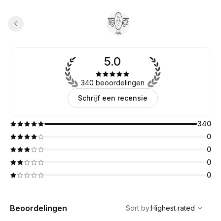
5.0
340 beoordelingen
Schrijf een recensie
340
0
0
0
0
,
Highest rated
Sort
Beoordelingen
Sort by
:
Highest rated