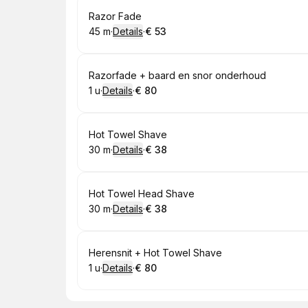
Boek
Razor Fade
45 m
·
Details
·
€ 53
.
Duur
:
.
Prijs:
:
Boek
Razorfade + baard en snor onderhoud
1 u
·
Details
·
€ 80
.
Duur
:
.
Prijs:
:
Boek
Hot Towel Shave
30 m
·
Details
·
€ 38
.
Duur
:
.
Prijs:
:
Boek
Hot Towel Head Shave
30 m
·
Details
·
€ 38
.
Duur
:
.
Prijs:
:
Boek
Herensnit + Hot Towel Shave
1 u
·
Details
·
€ 80
.
Duur
:
.
Prijs:
: