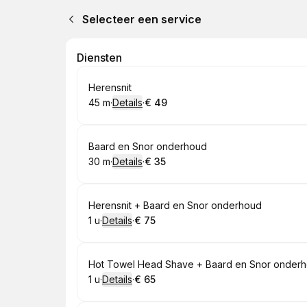
Selecteer een service
Diensten
Boek
Herensnit
45 m
·
Details
·
€ 49
.
Duur
:
.
Prijs:
:
Boek
Baard en Snor onderhoud
30 m
·
Details
·
€ 35
.
Duur
:
.
Prijs:
:
Boek
Herensnit + Baard en Snor onderhoud
1 u
·
Details
·
€ 75
.
Duur
:
.
Prijs:
:
Boek
Hot Towel Head Shave + Baard en Snor onder
1 u
·
Details
·
€ 65
.
Duur
:
.
Prijs:
: