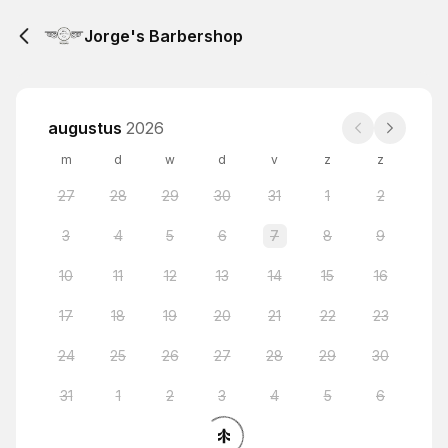
Jorge's Barbershop
augustus
2026
m
d
w
d
v
z
z
27
28
29
30
31
1
2
3
4
5
6
7
8
9
10
11
12
13
14
15
16
17
18
19
20
21
22
23
24
25
26
27
28
29
30
31
1
2
3
4
5
6